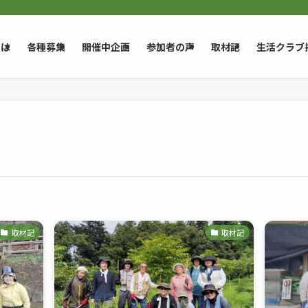
とは
各種募集
開催中企画
参加者の声
取材記
生活クラブ
取材記
取材記