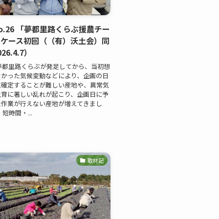
o.26 「夢都里路くらぶ援農チー
ルケース初回（（有）沃土会）同
26.4.7）
に夢都里路くらぶが発足してから、当初想
なかった気候変動などにより、企画の日
に確定することが難しい産地や、異常気
生育に著しい乱れが起こり、企画日に予
た作業が行えない産地が増えてきまし
短時間・...
取材記