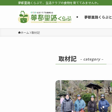
夢都里路くらぶで、生活クラブの食物を育ててみませんか。
夢都里路くらぶ
ホーム
取材記
取材記
– category –