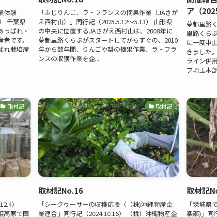
ア（2025
業体験
「ふじりんご、ラ・フランスの摘果作業（JAさが
7） 千葉県
え西村山）」同行記（2025.5.12～5.13） 山形県
夢都里路
あっぱれ・
の中央に位置するJAさがえ西村山は、2008年に
里路くら
産者です。
夢都里路くらぶがスタートしてからすぐの、2010
に一度中止
ばれ栽培産
年から数年間、りんごや梨の摘果作業、ラ・フラ
きました
ンスの収獲作業を企...
ライン併用
ブ埼玉本部を
取材記
取材記
取材記No.16
取材記No
2.4）
「シークヮーサーの収穫応援（（株)沖縄物産企
「茨城県で
姫高原で国
業連合」同行記（2024.10.16） （株）沖縄物産企
楽部)」同行