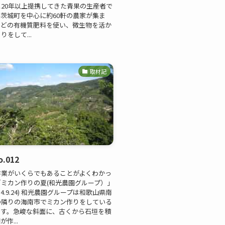
20年以上提携してきた青果の生産者で
茨城町を中心に約60軒の農家が集ま
などの有機質肥料を使い、微生物を活か
をして...
取材記
.012
作業がいくらでもあることがよくわかっ
ミカン作りの夏(和光農園グループ）」
14.9.24) 和光農園グループは和歌山県南
の隣りの海南市でミカン作りをしている
です。急峻な斜面に、古くから石垣を積
作...