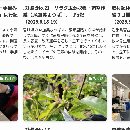
リー手摘み
取材記No.21「サラダ玉葱収穫・調整作
取材記N
」同行記
業（JA加美よつば）」同行記
験３日
（2025.6.18-19）
（2025.
にゃくや漬
宮城県のJA加美よつばは、夢都里路くらぶが始ま
岩手県宮
。最近で
って以降、すぐに夢都里路くらぶ企画を開催し、
昆布、せ
す。 関連
長く春夏・秋冬通年を通して企画を行ってくれて
数いる生産
給を行って
いる産地です。 生活クラブとは、昭和50年代から
ってから
ベリー手摘
しめ飾り、イナゴの佃煮の供給を開始し、その
で、企画に
後、玉ネギや白菜、...
援農も、夢都
取材記
取材記
取材記No.18
開催報告