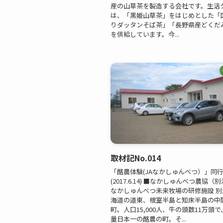
産の山草茶を製造する会社です。生活
は、「黒姫山草茶」をはじめとした「
りダッタンそば茶」「長野県産どくだ
を供給しています。今...
取材記No.014
「酪農体験(JAなかしゅんべつ）」同
(2017.6.14) ■なかしゅんべつ農協
なかしゅんべつ未来牧場の研修施設 
海道の道東、根室半島と知床半島の中
町。人口15,000人、牛の頭数11万頭
量日本一の酪農の町。そ...