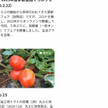
.2.22）
くらぶの開始から例年行われてきた夢都
ぶフェア（説明会）ですが、コロナを機
し、2022年からオンラインで開催して
。今回、５年ぶりに、実開催（一部オン
）でフェアを開催しました。 生活クラ
会場...
取材記
.15
加工用トマトの収穫（(有）丸エビ倶
記（2024.7.18） 丸エビ倶楽部は、生