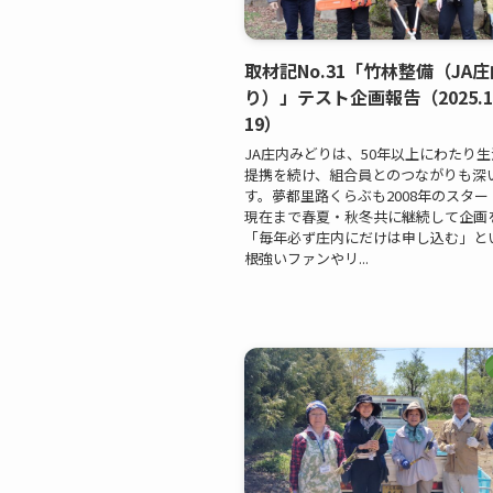
取材記No.31「竹林整備（JA
り）」テスト企画報告（2025.12
19）
JA庄内みどりは、50年以上にわたり
提携を続け、組合員とのつながりも深
す。夢都里路くらぶも2008年のスタ
現在まで春夏・秋冬共に継続して企画
「毎年必ず庄内にだけは申し込む」と
根強いファンやリ...