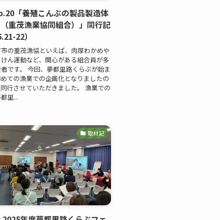
o.20「養殖こんぶの製品製造体
間（重茂漁業協同組合）」同行記
5.21-22）
古市の重茂漁協といえば、肉厚わかめや
っけん運動など、関心がある組合員が多
者です。 今回、夢都里路くらぶが始ま
初めての漁業での企画化となりましたの
同行させていただきました。 漁業での
里...
取材記
 2025年度夢都里路くらぶフェ