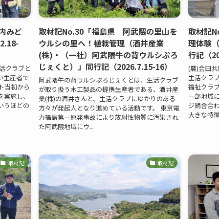
庄内みど
取材記No.30「福島県 阿武隈の里山を
取材記N
.18-
ウルシの里へ！植栽管理（酒井産業
理体験
(株)・（一社）阿武隈牛の背ウルシぷろ
行記（202
じぇくと）」同行記（2026.7.15-16）
生活クラブと
(農)会田
い生産者で
生活クラ
阿武隈牛の背ウルシぷろじぇくとは、生活クラブ
ート当初から
福祉クラ
が取り扱う木工製品の提携生産者である、酒井産
を実施し、
一部地域
業(株)の酒井さんと、生活クラブにゆかりのある
いうほどの
ジ鶏舎合わ
方々が発起人となり進めている活動です。 東京電
大きな特徴の
力福島第一原発事故により放射性物質に汚染され
た阿武隈地域にウ...
取材記
取材記