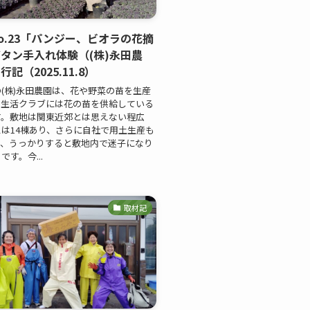
o.23「パンジー、ビオラの花摘
タン手入れ体験（(株)永田農
記（2025.11.8）
(株)永田農園は、花や野菜の苗を生産
、生活クラブには花の苗を供給している
す。敷地は関東近郊とは思えない程広
は14棟あり、さらに自社で用土生産も
り、うっかりすると敷地内で迷子になり
す。今...
取材記