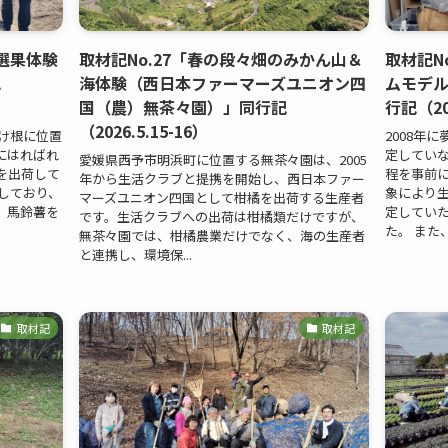
・選果体験
取材記No.27「春の段々畑のみかん山＆
取材記N
記
海体験（西日本ファーマーズユニオン四
ムモデ
国（農）無茶々園）」同行記
行記（20
（2026.5.15-16）
け根に位置
2008年
にはればれ
定してい
愛媛県西予市明浜町に位置する無茶々園は、2005
を出荷して
程を事前
年から生活クラブと提携を開始し、西日本ファー
しており、
象により
マーズユニオン四国として柑橘を出荷する生産者
、馬鈴薯を
定してい
です。生活クラブへの出荷は柑橘類だけですが、
た。 また、
無茶々園では、柑橘農業だけでなく、海の生産者
と連携し、環境保...
取材記
取材記