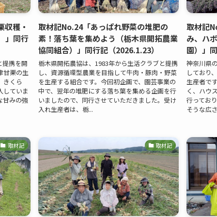
甘栗収穫・
取材記No.24「あっぱれ野菜の堆肥の
取材記N
）」同行
素！落ち葉を集めよう（栃木県開拓農業
み、ハボ
協同組合）」同行記（2026.1.23）
園）」同行
ブと提携を開
栃木県開拓農協は、1983年から生活クラブと提携
神奈川県の
津甘栗の生
し、資源循環型農業を目指して牛肉・豚肉・野菜
しており
、きくら
を生産する組合です。今回初企画で、園芸事業の
生産者で
入していま
中で、翌年の堆肥にする落ち葉を集める企画を行
く、ハウス
な甘みの強
いましたので、同行させていただきました。受け
行ってお
入れ生産者は、栃...
そうな広さで
取材記
取材記