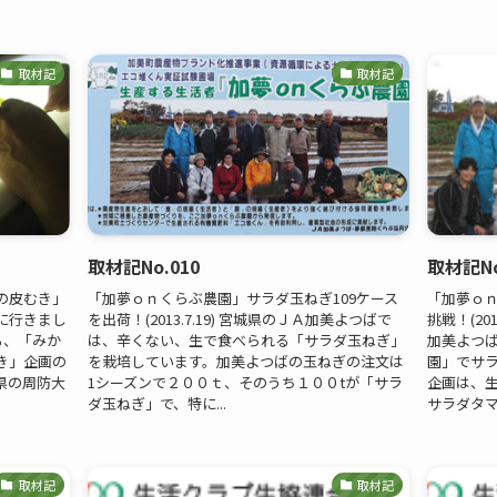
取材記
取材記
取材記No.010
取材記No
の皮むき」
「加夢ｏｎくらぶ農園」サラダ玉ねぎ109ケース
「加夢ｏ
に行きまし
を出荷！(2013.7.19) 宮城県のＪＡ加美よつばで
挑戦！(20
なる、「みか
は、辛くない、生で食べられる「サラダ玉ねぎ」
加美よつ
き」企画の
を栽培しています。加美よつばの玉ねぎの注文は
園」でサ
県の周防大
1シーズンで２００ｔ、そのうち１００tが「サラ
企画は、
ダ玉ねぎ」で、特に...
サラダタマネ
取材記
取材記