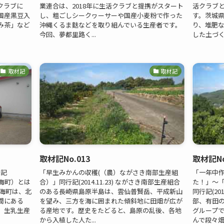
クラブに
業連合は、2018年に生活クラブと提携がスタート
活クラブと
国産黒豆入
し、粗ごしシークヮーサーや国産小麦粉で作った
す。茨城県
み茶」など
沖縄くるま麩などを取り組んでいる生産者です。
り、堆肥
今回、夢都里路く...
した土づくり
取材記
取材記
取材記No.013
取材記No
行記
「早生みかんの収穫(（農）ながさき南部生産組
「一年中
（別海町）とは
合）」同行記(2014.11.23) ながさき南部生産組合
た！」～「
別海町は、北
のある長崎県島原半島は、雲仙普賢岳、平成新山
同行記(20
間にある
を望み、三方を海に囲まれた傾斜地に田畑が広が
部、有田
で、生乳生産
る産地です。歴史をたどると、島原の乱後、各地
グループ
から入植した人た...
んで段々畑が