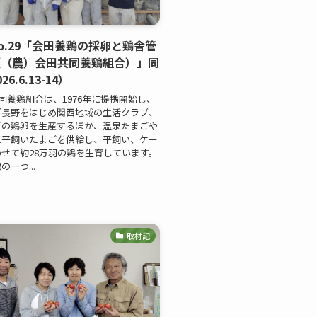
o.29「会田養鶏の採卵と鶏舎管
（（農）会田共同養鶏組合）」同
6.6.13-14）
共同養鶏組合は、1976年に提携開始し、
ブ長野をはじめ関西地域の生活クラブ、
ブの鶏卵を生産するほか、温泉たまごや
に平飼いたまごを供給し、平飼い、ケー
せて約28万羽の鶏を生育しています。
一つ...
取材記