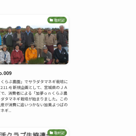
取材記
.009
ｎくらぶ農園」でサラダタマネギ栽培に
12.11.4) 新規企画として、宮城県のＪＡ
ばで、消費者による「加夢ｏｎくらぶ農
ラダタマネギ栽培が始まりました。この
生産が消費に追いつかない加美よつばの
ギ...
取材記