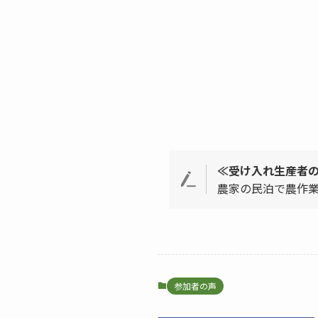
≪受け入れ生産者
農家の民泊で農作
参加者の声