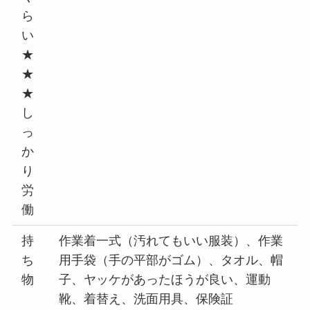
ら
い
★
★
★
し
っ
か
り
労
働
持
作業着一式（汚れてもいい服装）、作業
ち
用手袋（手の平部がゴム）、タオル、帽
物
子、ヤッケがあったほうが良い、運動
靴、着替え、洗面用具、保険証