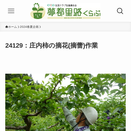
ホーム
2024春夏企画
24129：庄内柿の摘花(摘蕾)作業