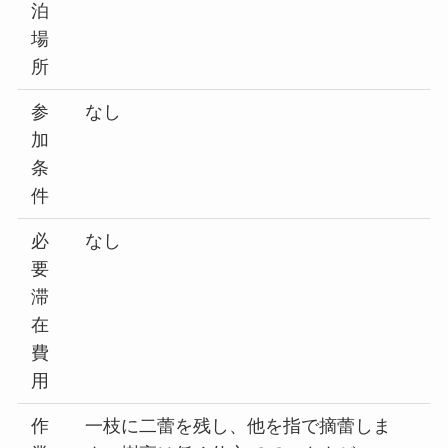
泊
場
所
参
なし
加
条
件
必
なし
要
滞
在
費
用
作
一枝に二蕾を残し、他を指で摘蕾しま