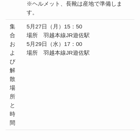
※ヘルメット、長靴は産地で準備しま
す。
集
5月27日（月）15：50
合
場所 羽越本線JR遊佐駅
お
5月29日（水）17：00
よ
場所 羽越本線JR遊佐駅
び
解
散
場
所
と
時
間