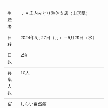
生
ＪＡ庄内みどり遊佐支店（山形県）
産
者
日
2024年5月27日（月）～5月29日（水）
程
日
2泊
数
募
10人
集
人
数
宿
しらい自然館