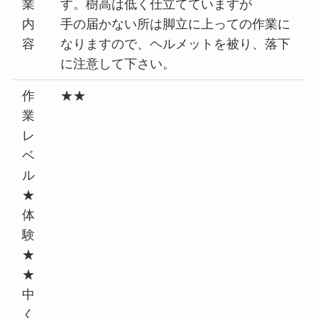
業
す。樹高は低く仕立てていますが
内
手の届かない所は脚立に上っての作業に
容
なりますので、ヘルメットを被り、落下
に注意して下さい。
作
★★
業
レ
ベ
ル
★
体
験
★
★
中
く