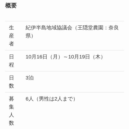
概要
生
紀伊半島地域協議会（王隠堂農園：奈良
産
県）
者
日
10月16日（月）～10月19日（木）
程
日
3泊
数
募
6人（男性は2人まで）
集
人
数