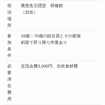
宿
農悠舎王隠堂 研修館
泊
（自炊）
場
所
参
18歳～70歳の組合員とその家族
加
斜面で昇り降り作業あり
条
件
必
交流会費3,000円、自炊食材費
要
滞
在
費
用