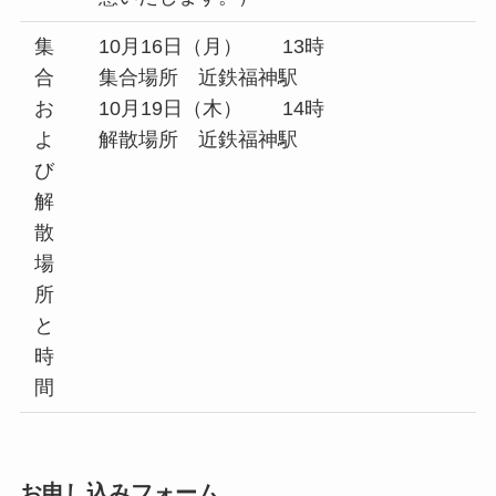
集
10月16日（月） 13時
合
集合場所 近鉄福神駅
お
10月19日（木） 14時
よ
解散場所 近鉄福神駅
び
解
散
場
所
と
時
間
お申し込みフォーム