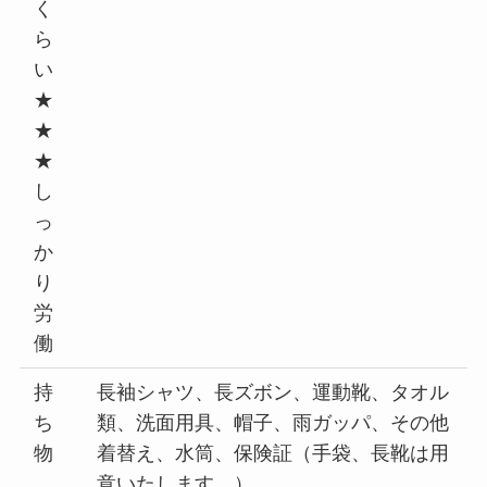
く
ら
い
★
★
★
し
っ
か
り
労
働
持
長袖シャツ、長ズボン、運動靴、タオル
ち
類、洗面用具、帽子、雨ガッパ、その他
物
着替え、水筒、保険証（手袋、長靴は用
意いたします。）