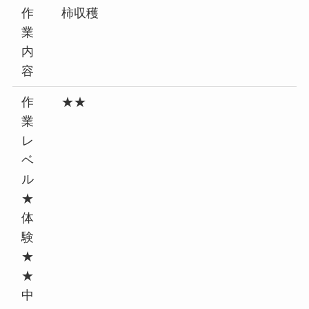
作
柿収穫
業
内
容
作
★★
業
レ
ベ
ル
★
体
験
★
★
中