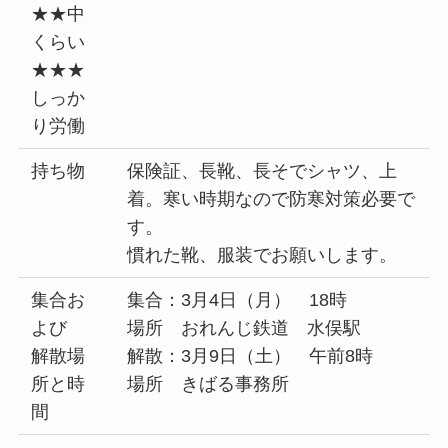
★★中
くらい
★★★
しっか
り労働
持ち物
保険証、長靴、長そでシャツ、上
着。寒い時期なので防寒対策必要で
す。
慣れた靴、服装でお願いします。
集合お
集合：3月4日（月） 18時
よび
場所 おれんじ鉄道 水俣駅
解散場
解散：3月9日（土） 午前8時
所と時
場所 きばる事務所
間