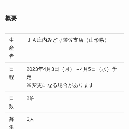
概要
生
ＪＡ庄内みどり遊佐支店（山形県）
産
者
日
2023年4月3日（月）～4月5日（水）予
程
定
※変更になる場合があります
日
2泊
数
募
6人
集