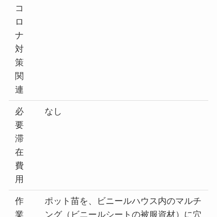
コ
ロ
ナ
対
策
関
連
必
なし
要
滞
在
費
用
作
ポット苗を、ビニールハウス内のマルチ
業
ング（ビニールシートの被服資材）に穴