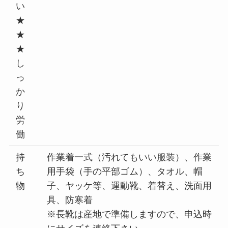
い
★
★
★
し
っ
か
り
労
働
持
作業着一式（汚れてもいい服装）、作業
ち
用手袋（手の平部ゴム）、タオル、帽
物
子、ヤッケ等、運動靴、着替え、洗面用
具、防寒着
※長靴は産地で準備しますので、申込時