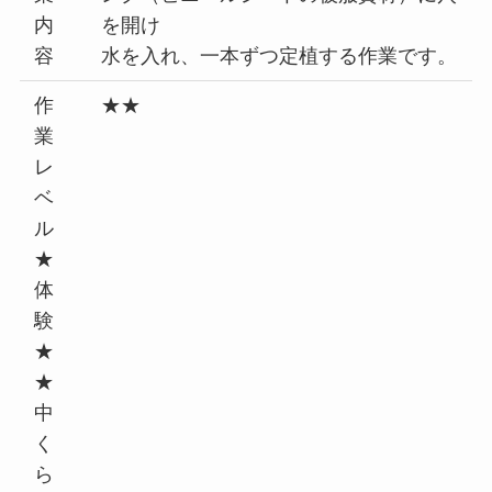
内
を開け
容
水を入れ、一本ずつ定植する作業です。
作
★★
業
レ
ベ
ル
★
体
験
★
★
中
く
ら