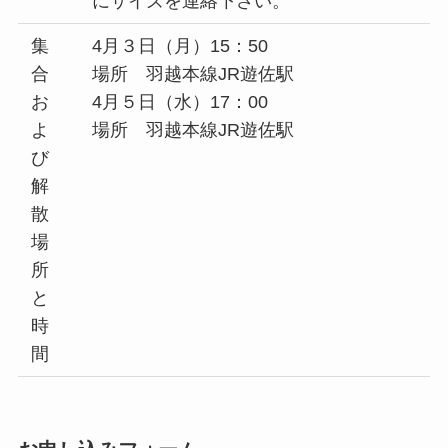
にサイズを連絡下さい。
集
4月３日（月）15：50
合
場所 羽越本線JR遊佐駅
お
4月５日（水）17：00
よ
場所 羽越本線JR遊佐駅
び
解
散
場
所
と
時
間