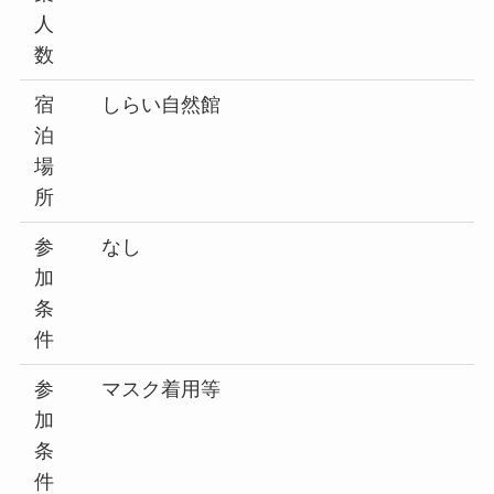
人
数
宿
しらい自然館
泊
場
所
参
なし
加
条
件
参
マスク着用等
加
条
件