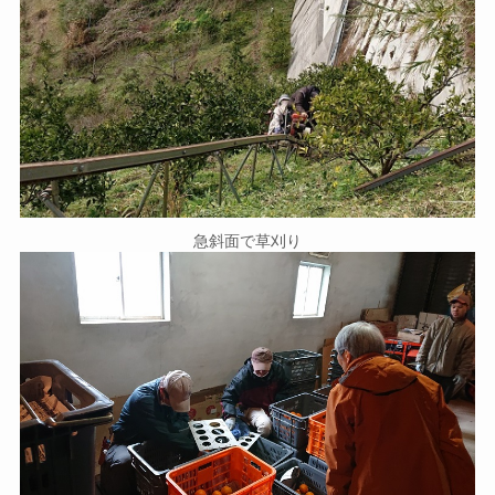
急斜面で草刈り