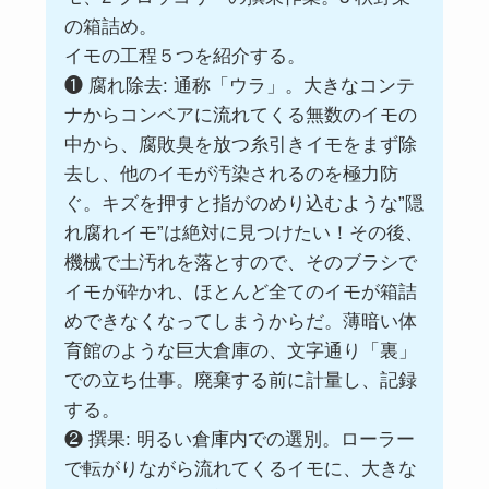
の箱詰め。
イモの工程５つを紹介する。
❶ 腐れ除去: 通称「ウラ」。大きなコンテ
ナからコンベアに流れてくる無数のイモの
中から、腐敗臭を放つ糸引きイモをまず除
去し、他のイモが汚染されるのを極力防
ぐ。キズを押すと指がのめり込むような”隠
れ腐れイモ”は絶対に見つけたい！その後、
機械で土汚れを落とすので、そのブラシで
イモが砕かれ、ほとんど全てのイモが箱詰
めできなくなってしまうからだ。薄暗い体
育館のような巨大倉庫の、文字通り「裏」
での立ち仕事。廃棄する前に計量し、記録
する。
❷ 撰果: 明るい倉庫内での選別。ローラー
で転がりながら流れてくるイモに、大きな