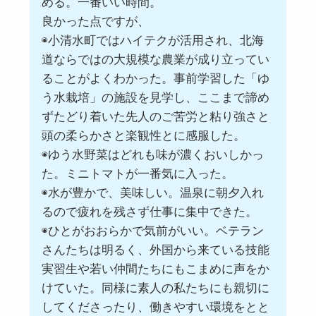
める。一番いい時間。
良かった点ですが、
◉小清水町ではハイテクが活用され、北海
道ならではの大規模な農業が成り立ってい
ることがよくわかった。事前学習した「ゆ
う水栽培」の施設を見学し、ここまで諦め
ずたどり着いた先人のご苦労と粘り強さと
頭の柔らかさと楽観性とに感服した。
◉ゆう水野菜はどれも味が濃くおいしかっ
た。ミニトマトが一番気に入った。
◉水が豊かで、美味しい。温泉に朝夕入れ
るので疲れを残さず仕事に集中できた。
◉ひとがおおらかで気前がいい。ベテラン
さんたちは明るく、外国から来ている技能
実習生や若い仲間たちにもこまめに声をか
けていた。同様に素人の私たちにも親切に
してくださったり、働きやすい環境をとと