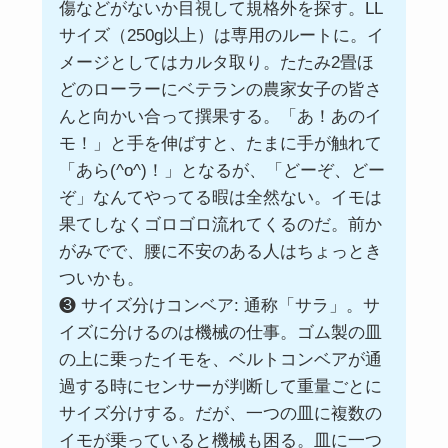
傷などがないか目視して規格外を探す。LL
サイズ（250g以上）は専用のルートに。イ
メージとしてはカルタ取り。たたみ2畳ほ
どのローラーにベテランの農家女子の皆さ
んと向かい合って撰果する。「あ！あのイ
モ！」と手を伸ばすと、たまに手が触れて
「あら(^o^)！」となるが、「どーぞ、どー
ぞ」なんてやってる暇は全然ない。イモは
果てしなくゴロゴロ流れてくるのだ。前か
がみでで、腰に不安のある人はちょっとき
ついかも。
❸ サイズ分けコンベア: 通称「サラ」。サ
イズに分けるのは機械の仕事。ゴム製の皿
の上に乗ったイモを、ベルトコンベアが通
過する時にセンサーが判断して重量ごとに
サイズ分けする。だが、一つの皿に複数の
イモが乗っていると機械も困る。皿に一つ