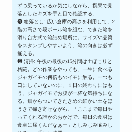
ずつ乗っているか気にしながら、撰果で見
落としたキズを手と目で確認する。
❹ 箱落とし: 広い倉庫の高さを利用して、2
階の高さで段ボール箱を組む。できた箱を
滑り台方式で箱詰め場所に。サイズや品質
をスタンプしやすいよう、箱の向きは必ず
揃える。
❺ 清掃: 午後の最後の15分間は土ぼこりと
格闘。どの作業をやっても、一生に食べる
ジャガイモの何倍ものイモに触る。一つも
口にしていないのに、１日の終わりにはも
う、ジャガイモでお腹が一杯な気持ちにな
る。畑からついてきたきめの細かい土をほ
うきで掃き寄せながら、「ここまで毎日や
ってくれる誰かのおかげで、毎日の食材は
食卓に届くんだなぁー」としみじみ噛みし