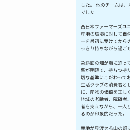
した。 他のチームは
でした。
西日本ファーマーズユ
産地の環境に対して自
ーを最初に受けてから
っきり持ちながら過ご
急斜面の畑が海に迫っ
響が明確で、持ちつ持
切な基準にこだわって
生活クラブの消費者と
に、産物の価値を正し
地域の老齢者、障碍者
者を支えながら、一人
るのが印象的だった。
産地が見渡せる山の畑