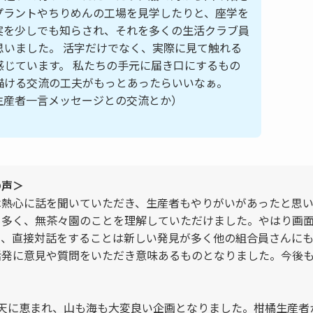
プラントやちりめんの工場を見学したりと、座学を
実を少しでも知らされ、それを多くの生活クラブ員
思いました。 活字だけでなく、実際に見て触れる
感じています。 私たちの手元に届き口にするもの
描ける交流の工夫がもっとあったらいいなぁ。
生産者一言メッセージとの交流とか）
の声＞
は熱心に話を聞いていただき、生産者もやりがいがあったと思い
も多く、無茶々園のことを理解していただけました。やはり画
て、直接対話をすることは新しい発見が多く他の組合員さんにも
活発に意見や質問をいただき意味あるものとなりました。今後
晴天に恵まれ、山も海も大変良い企画となりました。柑橘生産者