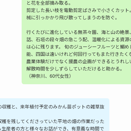
と花を全部摘み取る。
剪定した長い枝を電動剪定ばさみで小さくカット
械に引っかかり飛び散ってしまうのを防ぐ。
行くたびに進化している無茶々園、海と山の絶景
話、石垣の段々畑の急こう配、温暖化による資源
は心に残ります。 旬のジューシーフルーツと鯛め
能、四国は遠いけれど何回行ってもまた行きたく
農業体験だけでなく援農の企画ができるとうれし
解散時間を少しずらしていただけると助かる。
（神奈川、60代女性）
の収穫と、来年植付予定のみかん苗ポットの雑草抜
収穫を残してくださっていた平地の畑の作業だった
ら生産者の方と様々なお話ができ、有意義な時間で