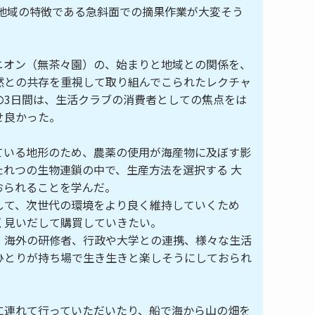
、地域の特徴である急斜面での摘果作業が大変そう
ニオン（無茶々園）の、始まりと地域との関係を、
然との共存を重視して取り組んでこられたレクチャ
の3日間は、生活クラブの消費者としての焦点をは
せ良かった。
ている地形のため、農薬の使用が海産物に及ぼす影
たれつの生物連鎖の中で、生産方法を選択する 大
おられることを学んだ。
して、次世代の環境をより良く維持していくため
く見いだして購買していきたい。
、海外の研修者、行政や大学との連携、様々な生活
ひとりが持ち場で生き生きと楽しそうにしておられ
に連れて行っていただいたり、船で海から山の畑を