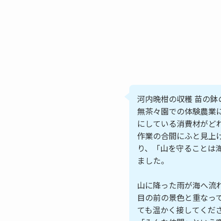
河内晩柑の収穫 苗の鉢
無茶々園での体験農業
にしている消費材がど
作業の合間にふと見上
り、「山を守ることは
ました。
山に降った雨が海へ流
目の前の景色と重なっ
ても温かく接してくだ