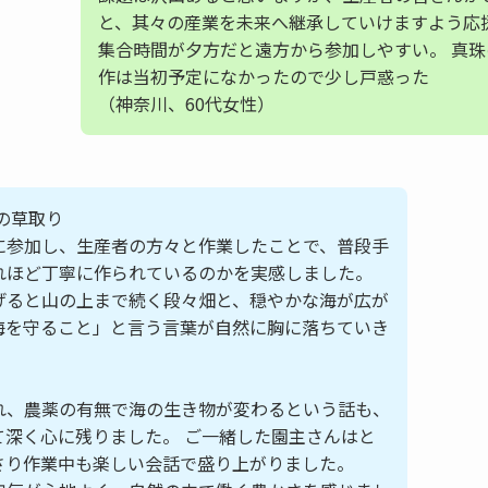
と、其々の産業を未来へ継承していけますよう応
集合時間が夕方だと遠方から参加しやすい。 真
作は当初予定になかったので少し戸惑った
（神奈川、60代女性）
の草取り
に参加し、生産者の方々と作業したことで、普段手
れほど丁寧に作られているのかを実感しました。
げると山の上まで続く段々畑と、穏やかな海が広が
海を守ること」と言う言葉が自然に胸に落ちていき
れ、農薬の有無で海の生き物が変わるという話も、
て深く心に残りました。 ご一緒した園主さんはと
さり作業中も楽しい会話で盛り上がりました。