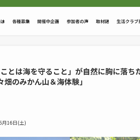
とは
各種募集
開催中企画
参加者の声
取材記
生活クラブ
守ることは海を守ること」が自然に胸に落
々畑のみかん山＆海体験」
5月16日(土)