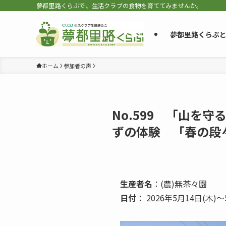
夢都里路くらぶで、生活クラブの食物を育ててみませんか。
夢都里路くらぶ
ホーム
参加者の声
No.599 「山を
ずの体験 「春の段
生産者名
：(農)無茶々園
日付
： 2026年5月14日(木)～