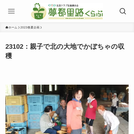
ホーム
2023春夏企画
23102：親子で北の大地でかぼちゃの収
穫