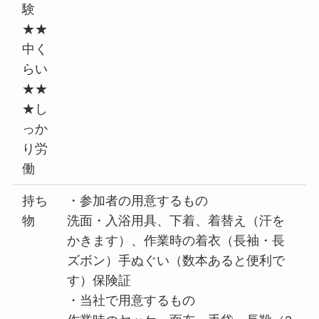
験
★★
中く
らい
★★
★し
っか
り労
働
持ち
・参加者の用意するもの
物
洗面・入浴用具、下着、着替え（汗を
かきます）、作業時の着衣（長袖・長
ズボン）手ぬぐい（数本あると便利で
す）保険証
・当社で用意するもの