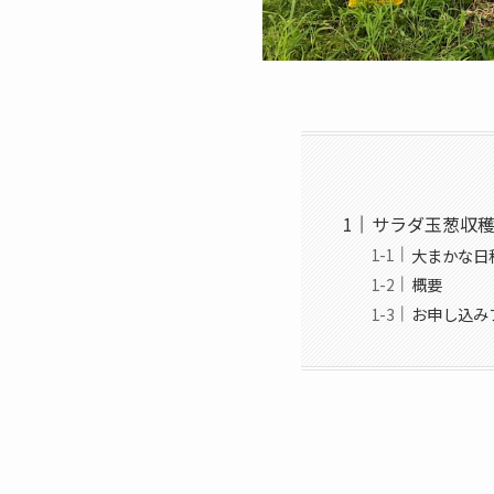
サラダ玉葱収
大まかな日
概要
お申し込み