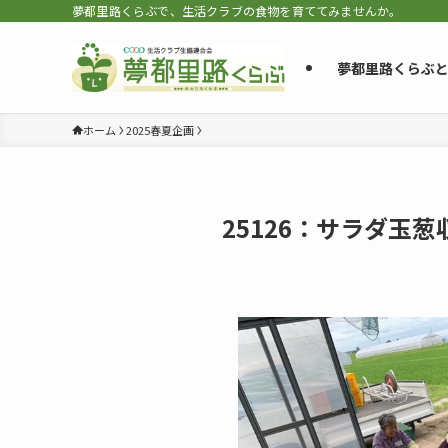
夢都里路くらぶで、生活クラブの食物を育ててみませんか。
夢都里路くらぶ
ホーム
2025春夏企画
25126：サラダ玉