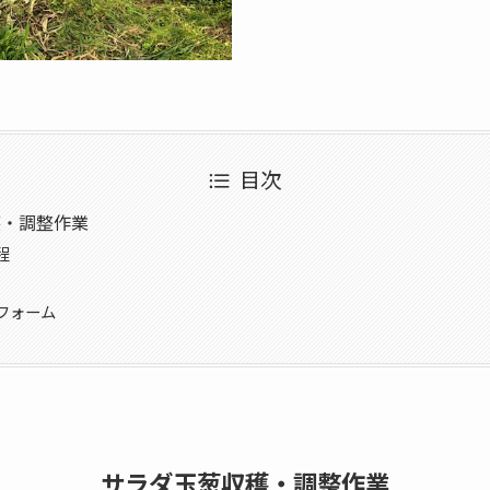
目次
穫・調整作業
程
フォーム
サラダ玉葱収穫・調整作業