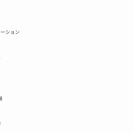
テーション
へ
発
憩