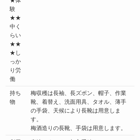
★体
験
★★
中く
らい
★★
★し
っか
り労
働
持ち
梅収穫は長袖、長ズボン、帽子、作業
物
靴、着替え、洗面用具、タオル、薄手
の手袋、天候により長靴は用意しま
す。
梅酒造りの長靴、手袋は用意します。